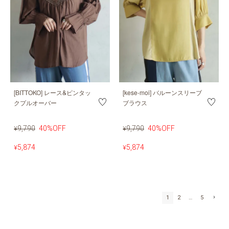
[BITTOKO] レース&ピンタッ
[kese-moi] バルーンスリーブ
クプルオーバー
ブラウス
9,790
40%OFF
9,790
40%OFF
¥
¥
5,874
5,874
¥
¥
1
2
…
5