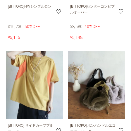
[BITTOKO]H/Nシンプルロン
[BITTOKO]センターコンビプ
T
ルオーバー
10,230
50%OFF
8,580
40%OFF
¥
¥
5,115
5,148
¥
¥
[BITTOKO] サイドカーブプル
[BITTOKO] ボンハンドルエコ
オーバー
ファーバック