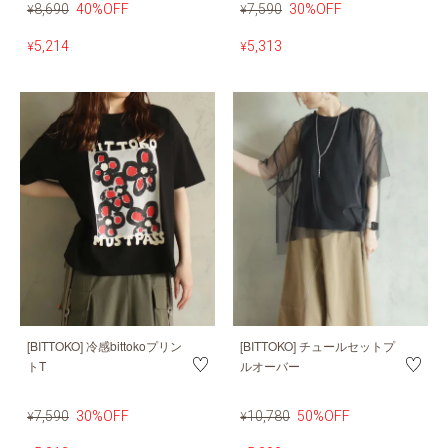
8,690
40%OFF
7,590
30%OFF
¥
¥
5,214
5,313
¥
¥
[BITTOKO] 冷感bittokoプリン
[BITTOKO] チュールセットプ
トT
ルオーバー
7,590
30%OFF
10,780
50%OFF
¥
¥