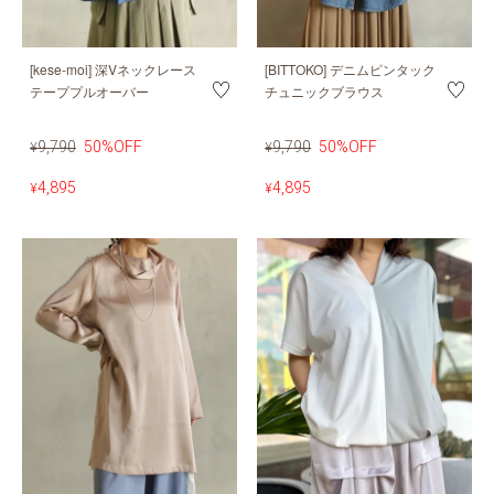
[kese-moi] 深Vネックレース
[BITTOKO] デニムピンタック
テーププルオーバー
チュニックブラウス
9,790
50%OFF
9,790
50%OFF
¥
¥
4,895
4,895
¥
¥