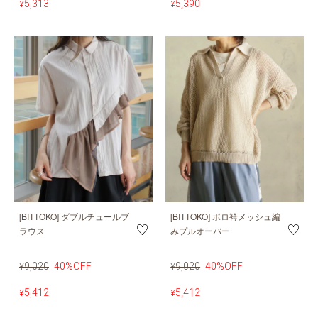
5,313
5,390
¥
¥
[BITTOKO] ダブルチュールブ
[BITTOKO] ポロ衿メッシュ編
ラウス
みプルオーバー
9,020
40%OFF
9,020
40%OFF
¥
¥
5,412
5,412
¥
¥