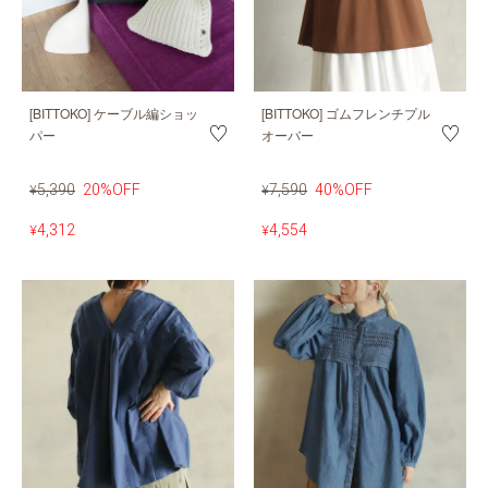
[BITTOKO] ケーブル編ショッ
[BITTOKO] ゴムフレンチプル
パー
オーバー
5,390
20%OFF
7,590
40%OFF
¥
¥
4,312
4,554
¥
¥