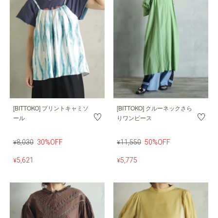
[BITTOKO] プリントキャミソ
[BITTOKO] クルーネックさら
ール
りワンピース
8,030
30%OFF
11,550
50%OFF
¥
¥
5,621
5,775
¥
¥