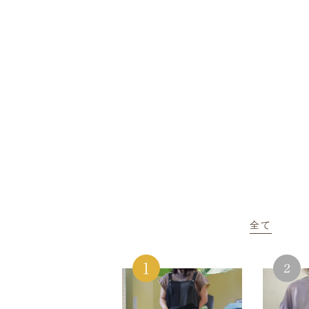
全て
No.1