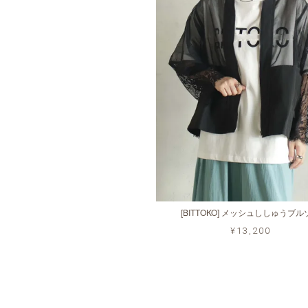
[BITTOKO] メッシュししゅうブ
¥13,200