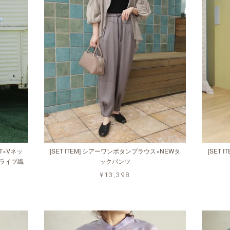
トT×Vネッ
[SET ITEM] シアーワンボタンブラウス×NEWタ
[SET
ライプ織
ックパンツ
¥13,398