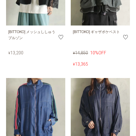
[BITTOKO] メッシュししゅう
[BITTOKO] ギャザポケベスト
ブルゾン
13,200
14,850
10%OFF
¥
¥
13,365
¥