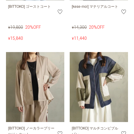
[BITTOKO] ゴーストコート
[kese-moi] マテリアルコート
19,800
20%OFF
14,300
20%OFF
¥
¥
15,840
11,440
¥
¥
[BITTOKO] ノーカラープリー
[BITTOKO] マルチコンビブル
ツジャケット
ゾン