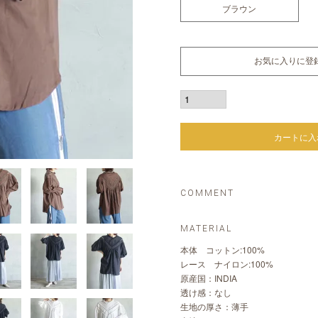
ブラウン
お気に入りに登
カートに入
COMMENT
MATERIAL
本体 コットン:100%
レース ナイロン:100%
原産国：INDIA
透け感：なし
生地の厚さ：薄手