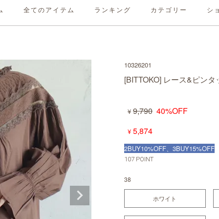
クプルオーバー
ム
全てのアイテム
ランキング
カテゴリー
シ
10326201
[BITTOKO] レース&ピ
9,790
40%OFF
¥
5,874
¥
2BUY10%OFF、3BUY15%OFF
107
POINT
38
ホワイト