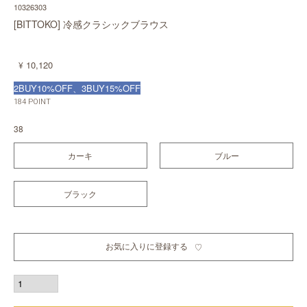
10326303
[BITTOKO] 冷感クラシックブラウス
10,120
¥
2BUY10%OFF、3BUY15%OFF
184
POINT
38
カーキ
ブルー
ブラック
お気に入りに登録する