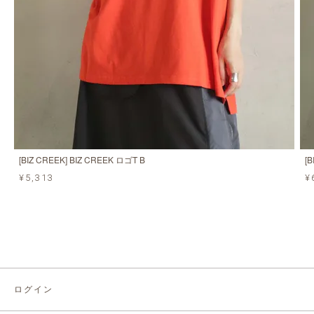
[BIZ CREEK] BIZ CREEK ロゴT B
[
¥5,313
¥
ログイン