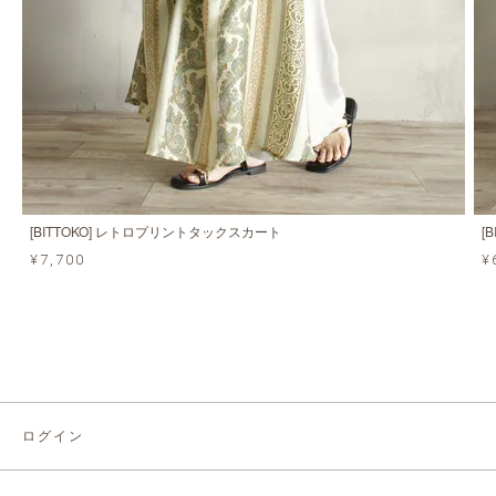
[BITTOKO] レトロプリントタックスカート
[
¥7,700
¥
ログイン