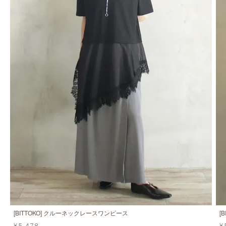
[BITTOKO] クルーネックレースワンピース
[
¥5,478
¥