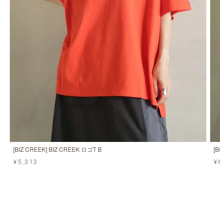
[BIZ CREEK] BIZ CREEK ロゴT B
[
¥5,313
¥