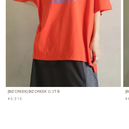
[BIZ CREEK] BIZ CREEK ロゴT B
[
¥5,313
¥