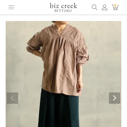
ホーム
全てのアイテム
トップス
0
[kese-moi] 深Vネックレーステーププルオーバー