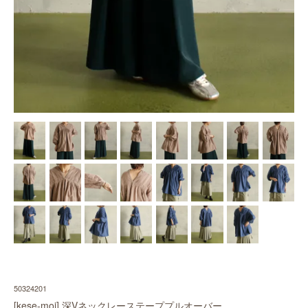
50324201
[kese-moi] 深Vネックレーステーププルオーバー