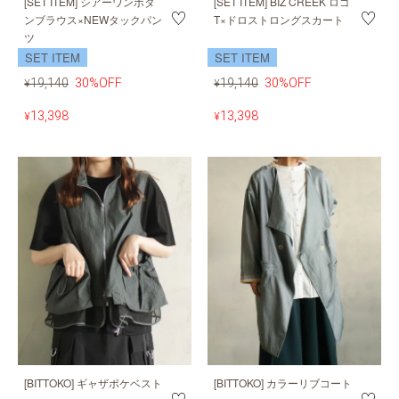
[SET ITEM] シアーワンボタ
[SET ITEM] BIZ CREEK ロゴ
ンブラウス×NEWタックパン
T×ドロストロングスカート
ツ
SET ITEM
SET ITEM
19,140
30%OFF
19,140
30%OFF
¥
¥
13,398
13,398
¥
¥
[BITTOKO] ギャザポケベスト
[BITTOKO] カラーリブコート