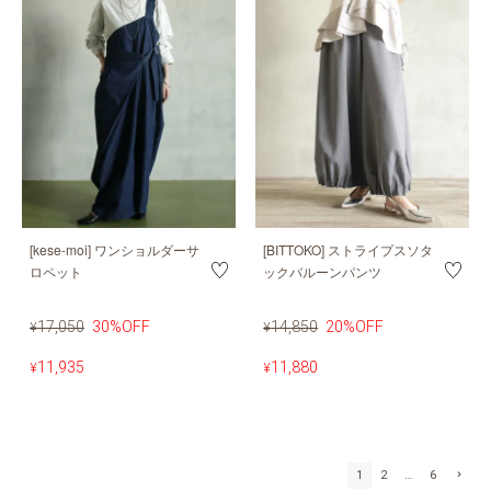
[kese-moi] ワンショルダーサ
[BITTOKO] ストライプスソタ
ロペット
ックバルーンパンツ
17,050
30%OFF
14,850
20%OFF
¥
¥
11,935
11,880
¥
¥
1
2
…
6