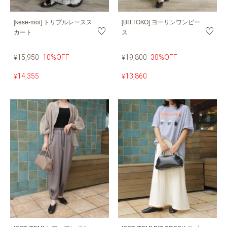
[kese-moi] トリプルレースス
[BITTOKO] ヨーリンワンピー
カート
ス
15,950
10%OFF
19,800
30%OFF
¥
¥
14,355
13,860
¥
¥