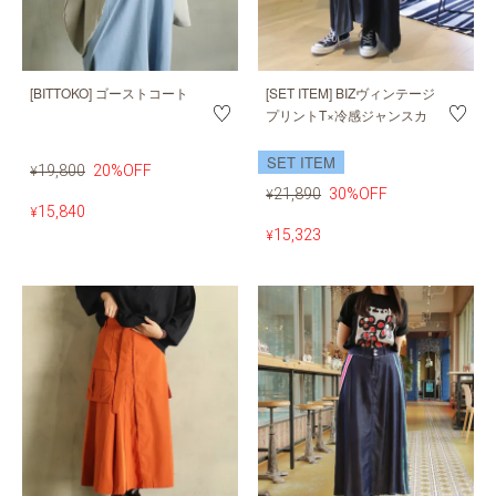
[BITTOKO] ゴーストコート
[SET ITEM] BIZヴィンテージ
プリントT×冷感ジャンスカ
SET ITEM
19,800
20%OFF
¥
21,890
30%OFF
¥
15,840
¥
15,323
¥