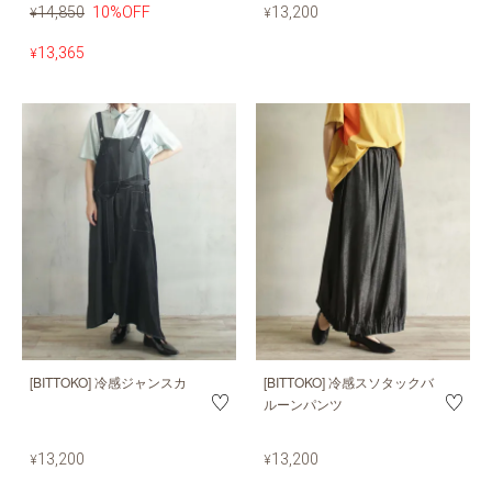
14,850
10%OFF
13,200
¥
¥
13,365
¥
[BITTOKO] 冷感ジャンスカ
[BITTOKO] 冷感スソタックバ
ルーンパンツ
13,200
13,200
¥
¥