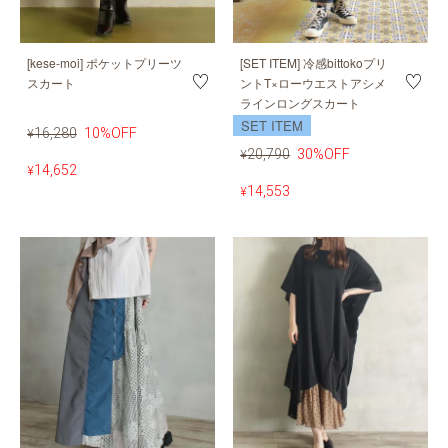
[kese-moi] ポケットプリーツ
[SET ITEM] 冷感bittokoプリ
スカート
ントT×ローウエストアシメ
ラインロングスカート
SET ITEM
16,280
10%OFF
¥
20,790
30%OFF
¥
14,652
¥
14,553
¥