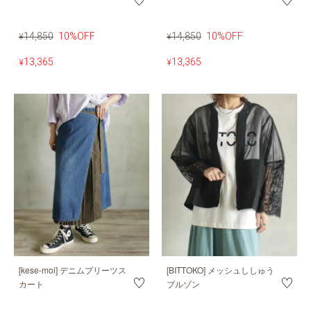
14,850
10%OFF
14,850
10%OFF
¥
¥
13,365
13,365
¥
¥
[kese-moi] デニムプリーツス
[BITTOKO] メッシュししゅう
カート
ブルゾン