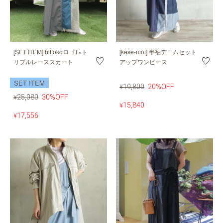
[SET ITEM] bittokoロゴT×ト
[kese-moi] 半袖デニムセット
リプルレーススカート
アップワンピース
SET ITEM
19,800
20%OFF
¥
25,080
30%OFF
¥
15,840
¥
17,556
¥