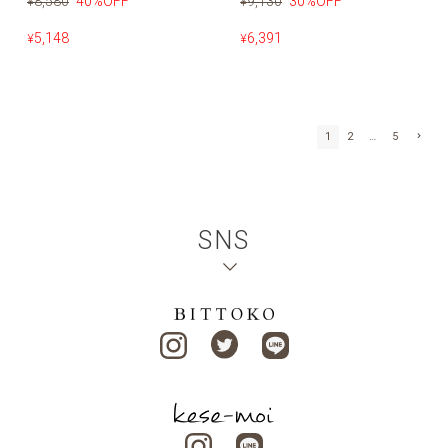
8,580
40%OFF
9,130
30%OFF
¥
¥
5,148
6,391
¥
¥
1
2
…
5
SNS