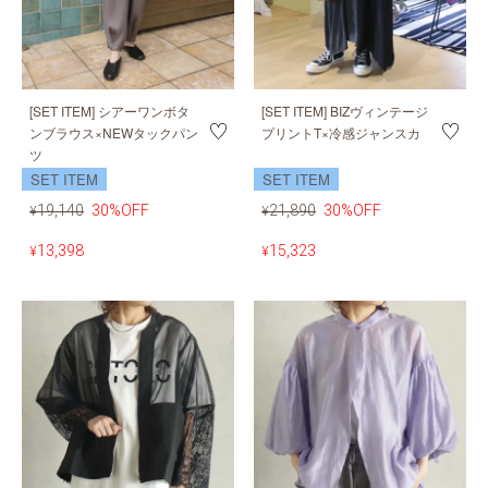
[SET ITEM] シアーワンボタ
[SET ITEM] BIZヴィンテージ
ンブラウス×NEWタックパン
プリントT×冷感ジャンスカ
ツ
SET ITEM
SET ITEM
19,140
30%OFF
21,890
30%OFF
¥
¥
13,398
15,323
¥
¥