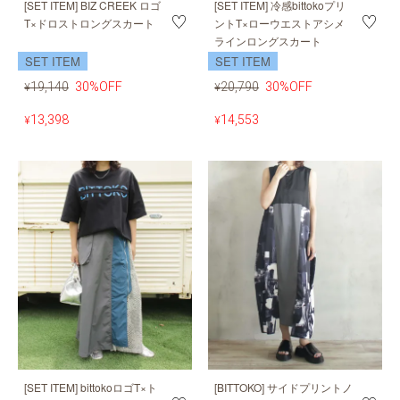
[SET ITEM] BIZ CREEK ロゴ
[SET ITEM] 冷感bittokoプリ
T×ドロストロングスカート
ントT×ローウエストアシメ
ラインロングスカート
SET ITEM
SET ITEM
19,140
30%OFF
20,790
30%OFF
¥
¥
13,398
14,553
¥
¥
[SET ITEM] bittokoロゴT×ト
[BITTOKO] サイドプリントノ