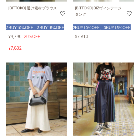
[BITTOKO] 透け素材ブラウス
[BITTOKO] BIZヴィンテージ
タンク
2BUY10%OFF、3BUY15%OFF
2BUY10%OFF、3BUY15%OFF
9,790
20%OFF
7,810
¥
¥
7,832
¥