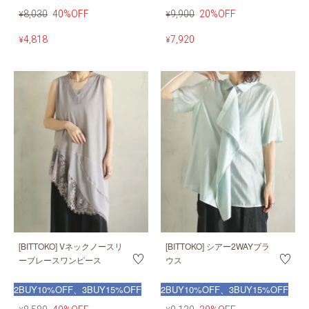
8,030
40%OFF
9,900
20%OFF
¥
¥
4,818
7,920
¥
¥
[BITTOKO] Vネックノースリ
[BITTOKO] シアー2WAYブラ
ーブレースワンピース
ウス
2BUY10%OFF、3BUY15%OFF
2BUY10%OFF、3BUY15%OFF