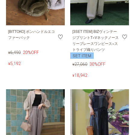
[BITTOKO] ボンハンドルエコ
[3SET ITEM] BIZヴィンテー
ファーバック
ジプリントT×Vネックノース
リーブレースワンピース×ス
トライプ織りパンツ
6,490
20%OFF
¥
SET ITEM
5,192
¥
27,060
30%OFF
¥
18,942
¥