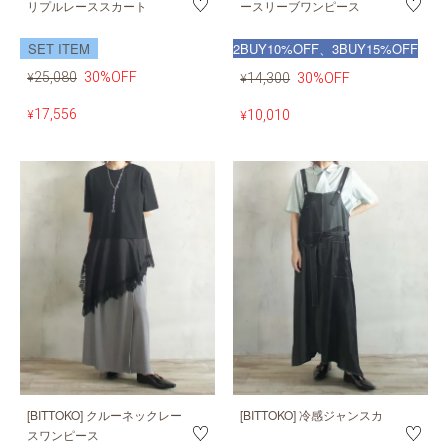
リプルレーススカート
ースリーブワンピース
SET ITEM
2BUY10%OFF、3BUY15%OFF
25,080
30%OFF
14,300
30%OFF
¥
¥
17,556
10,010
¥
¥
[BITTOKO] クルーネックレー
[BITTOKO] 冷感ジャンスカ
スワンピース