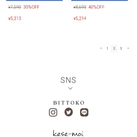
7,590
30%OFF
8,690
40%OFF
¥
¥
5,313
5,214
¥
¥
1
2
3
SNS