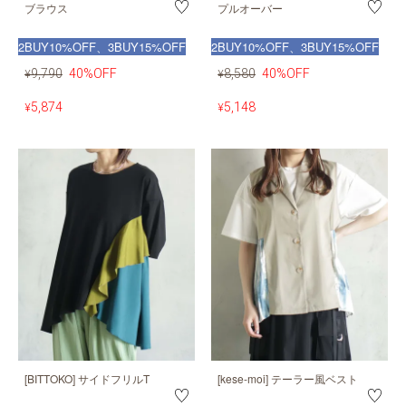
ブラウス
プルオーバー
2BUY10%OFF、3BUY15%OFF
2BUY10%OFF、3BUY15%OFF
9,790
40%OFF
8,580
40%OFF
¥
¥
5,874
5,148
¥
¥
[BITTOKO] サイドフリルT
[kese-moi] テーラー風ベスト