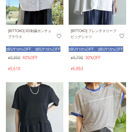
[BITTOKO] 3D刺繍ポンチョ
[BITTOKO] フレンチスリーブ
ブラウス
ビッグシャツ
2BUY10%OFF、3BUY15%OFF
2BUY10%OFF、3BUY15%OFF
9,350
40%OFF
9,790
30%OFF
¥
¥
5,610
6,853
¥
¥