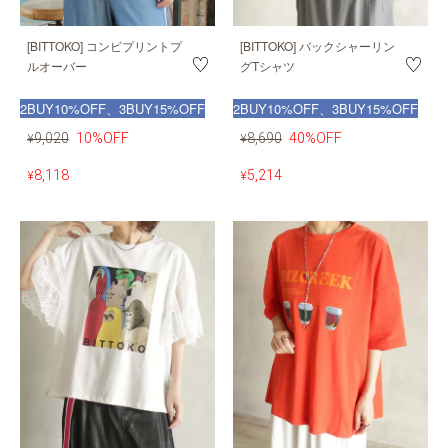
[BITTOKO] コンビプリントプ
[BITTOKO] バックシャーリン
ルオーバー
グTシャツ
2BUY10%OFF、3BUY15%OFF
2BUY10%OFF、3BUY15%OFF
9,020
10%OFF
8,690
40%OFF
¥
¥
8,118
5,214
¥
¥