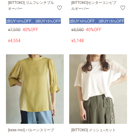
[BITTOKO] ゴムフレンチプル
[BITTOKO]センターコンビプ
オーバー
ルオーバー
2BUY10%OFF、3BUY15%OFF
2BUY10%OFF、3BUY15%OFF
7,590
40%OFF
8,580
40%OFF
¥
¥
4,554
5,148
¥
¥
[kese-moi] バルーンスリーブ
[BITTOKO] メッシュ×カット