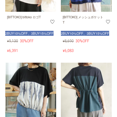
[BITTOKO] bittoko ロゴT
[BITTOKO] メッシュポケット
T
2BUY10%OFF、3BUY15%OFF
2BUY10%OFF、3BUY15%OFF
9,130
30%OFF
8,690
30%OFF
¥
¥
6,391
6,083
¥
¥